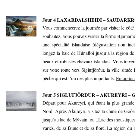
Jour 4
LAXARDALSHEIÐI – SAUÐARKR
Vous commencerez la journée par visiter le côté 
souhaitez, vous pouvez visiter la ferme Bjarnarhö
une spécialité islandaise (dégustation non inc
longez la baie de Húnaflói jusqu‘à la région 
beaux et robustes chevaux islandais. Vous trave
sur votre route vers Siglufjörður, la ville située
pêche qui est l‘un des plus importants.
En option
Jour 5
SIGLUFJÖRÐUR – AKUREYRI – 
Départ pour Akureyri, qui étant la plus grande
Nord. Après Akureyri, visitez la chute de Goða
jusqu‘au lac de Mývatn, ou „Lac des moustiques“
variés, de sa faune et de sa flore. La région du l