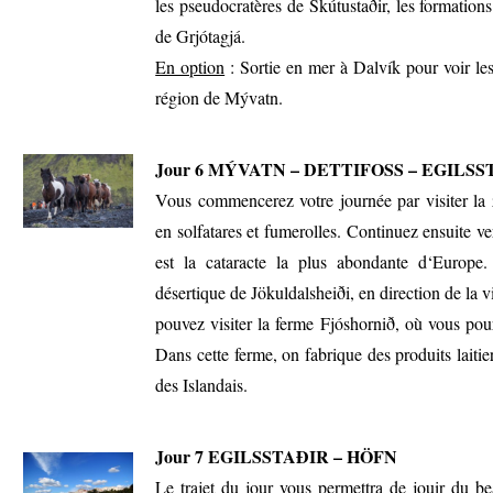
les pseudocratères de Skútustaðir, les formatio
de Grjótagjá.
En option
: Sortie en mer à Dalvík pour voir les
région de Mývatn.
Jour 6 MÝVATN – DETTIFOSS – EGILS
Vous commencerez votre journée par visiter l
en solfatares et fumerolles. Continuez ensuite ve
est la cataracte la plus abondante d‘Europe.
désertique de Jökuldalsheiði, en direction de la vi
pouvez visiter la ferme Fjóshornið, où vous pour
Dans cette ferme, on fabrique des produits laitier
des Islandais.
Jour 7 EGILSSTAÐIR – HÖFN
Le trajet du jour vous permettra de jouir du be