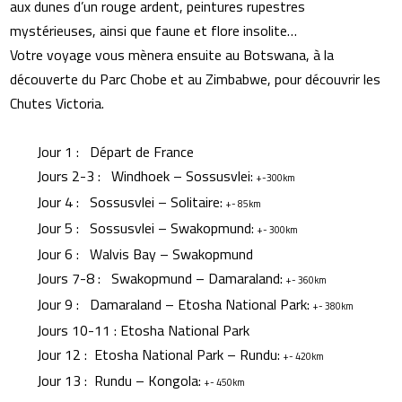
aux dunes d’un rouge ardent, peintures rupestres
mystérieuses, ainsi que faune et flore insolite…
Votre voyage vous mènera ensuite au Botswana, à la
découverte du Parc Chobe et au Zimbabwe, pour découvrir les
Chutes Victoria.
Jour 1 : Départ de France
Jours 2-3 : Windhoek – Sossusvlei:
+-300km
Jour 4 : Sossusvlei – Solitaire:
+- 85km
Jour 5 : Sossusvlei – Swakopmund:
+- 300km
Jour 6 : Walvis Bay – Swakopmund
Jours 7-8 : Swakopmund – Damaraland:
+- 360km
Jour 9 : Damaraland – Etosha National Park:
+- 380km
Jours 10-11 : Etosha National Park
Jour 12 : Etosha National Park – Rundu:
+- 420km
Jour 13 : Rundu – Kongola:
+- 450km