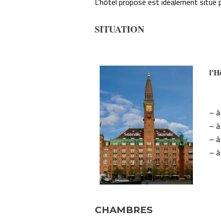
L’hôtel proposé est idéalement situé po
SITUATION
l’
– à
– à
– à
– à
CHAMBRES