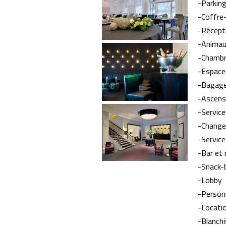
-Parking
-Coffre
-Récept
-Animau
-Chambr
-Espace
-Bagage
-Ascens
-Service
-Change
-Service
-Bar et 
-Snack-
-Lobby
-Personn
-Locatio
-Blanch