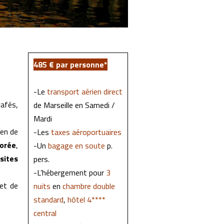
485 € par personne*
-Le
transport aérien direct
cafés,
de Marseille en Samedi /
Mardi
yen de
-Les
taxes aéroportuaires
lorée
,
-Un
bagage en soute
p.
x
sites
pers.
-L’hébergement pour
3
 et de
nuits
en
chambre double
standard
,
hôtel 4****
central