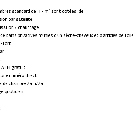
mbres standard de 17 m² sont dotées de :
sion par satellite
isation / chauffage.
 de bains privatives munies d’un sèche-cheveux et d’articles de toil
e-fort
ar
u
Wi Fi gratuit
hone numéro direct
ce de chambre 24 h/24
e quotidien
S