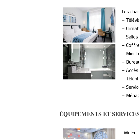
Les cha
– Télévi
– Climat
– Salles
– Coffr
– Mini-b
– Burea
– Accès 
– Télép
– Servi
– Ménag
ÉQUIPEMENTS ET SERVICE
-Wi-Fi